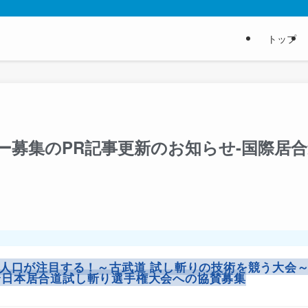
トップ
ー募集のPR記事更新のお知らせ-国際居
武道人口が注目する！～古武道 試し斬りの技術を競う大会
全日本居合道試し斬り選手権大会
への協賛募集