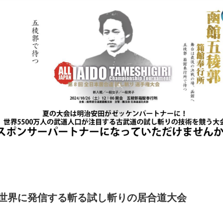
世界に発信する斬る試し斬りの
居合道
大会