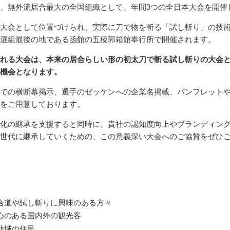
、無外流居合最大の全国組織として、年間3つの全日本大会を開催
大会として位置づけられ、実際に刀で物を斬る「試し斬り」の技
選組最後の地である函館の五稜郭箱館奉行所で開催されます。
れる大会は、本来の居合らしい形の初太刀で斬る試し斬りの大会
機会となります。
での横断幕掲示、選手のゼッケンへの企業名掲載、パンフレット
をご用意しております。
化の継承を支援すると同時に、貴社の認知度向上やブランディン
世代に継承していくための、この意義深い大会へのご協賛をぜひ
合道や試し斬りに興味のある方々
心のある国内外の観光客
地域の住民